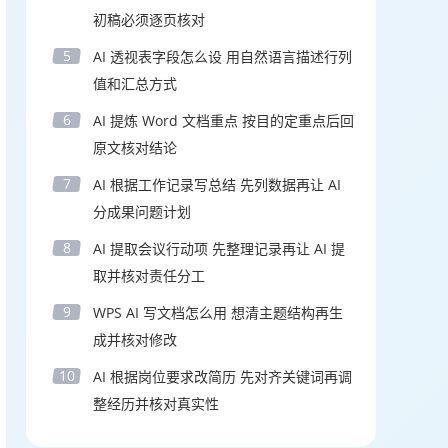
初稿必须逐页核对
5
AI 透视表字段怎么设 用自然语言描述行列
值和汇总方式
6
AI 提炼 Word 文档重点 按目的定重点后回
原文核对结论
7
AI 根据工作记录写总结 先列数据再让 AI
分成果问题计划
8
AI 提取会议行动项 先整理记录再让 AI 提
取并核对责任分工
9
WPS AI 写文档怎么用 想清主题结构再生
成并核对修改
10
AI 根据岗位要求改简历 先对齐关键词再调
整经历并核对真实性