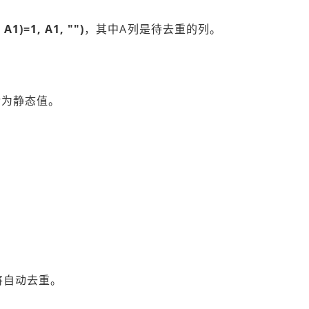
A1)=1, A1, "")
，其中A列是待去重的列。
转为静态值。
）
将自动去重。