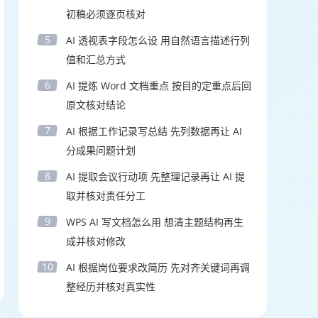
初稿必须逐页核对
5
AI 透视表字段怎么设 用自然语言描述行列
值和汇总方式
6
AI 提炼 Word 文档重点 按目的定重点后回
原文核对结论
7
AI 根据工作记录写总结 先列数据再让 AI
分成果问题计划
8
AI 提取会议行动项 先整理记录再让 AI 提
取并核对责任分工
9
WPS AI 写文档怎么用 想清主题结构再生
成并核对修改
10
AI 根据岗位要求改简历 先对齐关键词再调
整经历并核对真实性