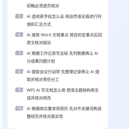
初稿必须逐页核对
5
AI 透视表字段怎么设 用自然语言描述行列
值和汇总方式
6
AI 提炼 Word 文档重点 按目的定重点后回
原文核对结论
7
AI 根据工作记录写总结 先列数据再让 AI
分成果问题计划
8
AI 提取会议行动项 先整理记录再让 AI 提
取并核对责任分工
9
WPS AI 写文档怎么用 想清主题结构再生
成并核对修改
10
AI 根据岗位要求改简历 先对齐关键词再调
整经历并核对真实性