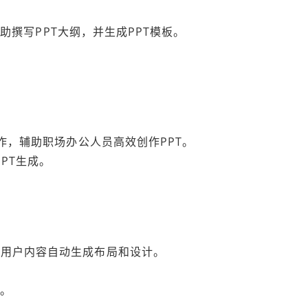
速辅助撰写PPT大纲，并生成PPT模板。
创作，辅助职场办公人员高效创作PPT。
PT生成。
据用户内容自动生成布局和设计。
T。