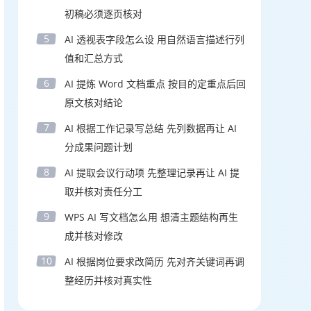
初稿必须逐页核对
5
AI 透视表字段怎么设 用自然语言描述行列
值和汇总方式
6
AI 提炼 Word 文档重点 按目的定重点后回
原文核对结论
7
AI 根据工作记录写总结 先列数据再让 AI
分成果问题计划
8
AI 提取会议行动项 先整理记录再让 AI 提
取并核对责任分工
9
WPS AI 写文档怎么用 想清主题结构再生
成并核对修改
10
AI 根据岗位要求改简历 先对齐关键词再调
整经历并核对真实性