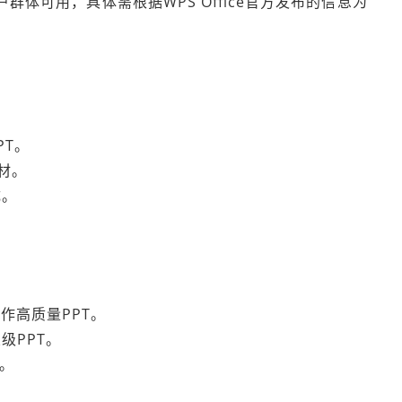
体可用，具体需根据WPS Office官方发布的信息为
PT。
材。
成。
作高质量PPT。
级PPT。
出。