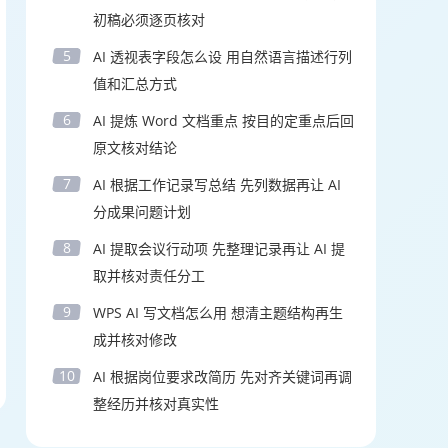
初稿必须逐页核对
5
AI 透视表字段怎么设 用自然语言描述行列
值和汇总方式
6
AI 提炼 Word 文档重点 按目的定重点后回
原文核对结论
7
AI 根据工作记录写总结 先列数据再让 AI
分成果问题计划
8
AI 提取会议行动项 先整理记录再让 AI 提
取并核对责任分工
9
WPS AI 写文档怎么用 想清主题结构再生
成并核对修改
10
AI 根据岗位要求改简历 先对齐关键词再调
整经历并核对真实性