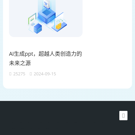
AI生成ppt，超越人类创造力的
未来之源
25275
2024-09-15
WPS AI
加搜toBSEO
生物实验资讯
加搜科技 AIGC SEO
TideFlow AI SEO自动化营销
汽车资讯动态
Learn English in Singapore
物流供应链资讯
生产管理资讯中心
latest biotech and ELN news
新加坡英语培训
工单管理
WPS办公知识干货
Private AI Resource Center
低代码与智能开发趋势
网易智企·数帆资讯中心
数智化营销资讯
家居五金
工业润滑油与新能源材料
ERP知识库与oa协同办公