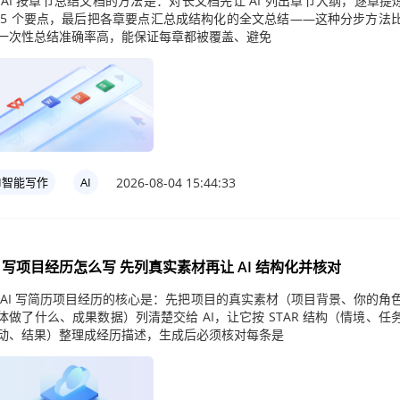
 AI 按章节总结文档的方法是：对长文档先让 AI 列出章节大纲，逐章提炼
 5 个要点，最后把各章要点汇总成结构化的全文总结——这种分步方法
一次性总结准确率高，能保证每章都被覆盖、避免
2026-08-04 15:44:33
AI智能写作
AI
I 写项目经历怎么写 先列真实素材再让 AI 结构化并核对
 AI 写简历项目经历的核心是：先把项目的真实素材（项目背景、你的角
体做了什么、成果数据）列清楚交给 AI，让它按 STAR 结构（情境、任
动、结果）整理成经历描述，生成后必须核对每条是