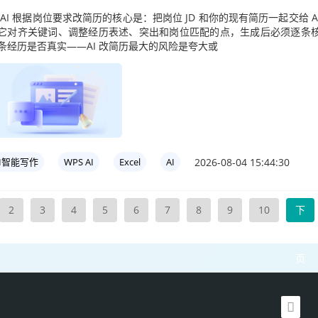
 AI 根据岗位要求改简历的核心是：把岗位 JD 和你的现有简历一起交给 A
它对齐关键词、调整经历表述、突出和岗位匹配的点，生成后必须逐条
条经历是否真实——AI 改简历最大的风险是夸大或
2026-08-04 15:44:30
AI智能写作
WPS AI
Excel
AI
2
3
4
5
6
7
8
9
10
下
一
页
WPS AI