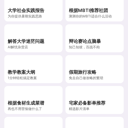
大学社会实践报告
根据MBTI推荐社团
为你提供暑期实践思路
测测你的MBTI适合什么活动
解答大学迷茫问题
辩论赛论点脑暴
AI解忧杂货店
知己知彼，百战不殆
教学教案大纲
假期旅行攻略
1分钟轻松搞定教案
免去自己做攻略的繁琐
根据食材生成菜谱
宅家必备影单推荐
再也不用苦恼做什么了
精选影片清单